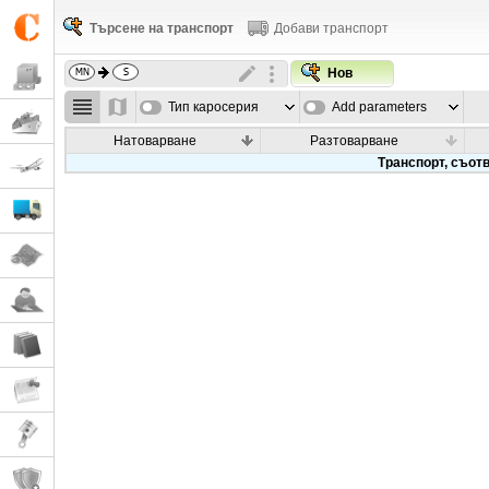
Търсене на транспорт
Добави транспорт
Нов
Тип каросерия
Add parameters
Натоварване
Разтоварване
Транспорт, съотв