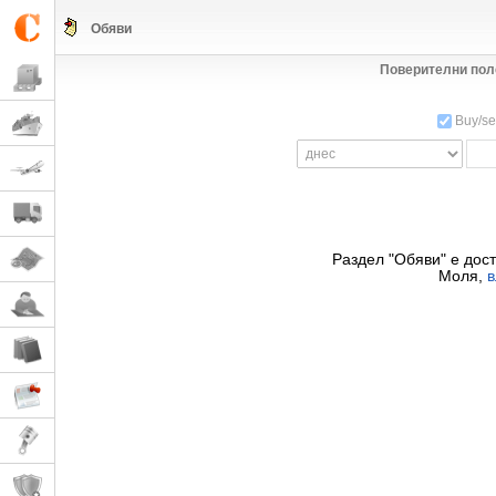
Обяви
Поверителни поле
Buy/sel
Раздел "Обяви" е дос
Моля,
в