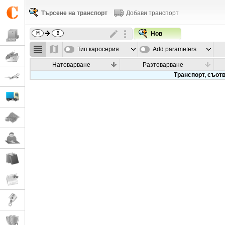
Търсене на транспорт
Добави транспорт
Нов
Тип каросерия
Add parameters
Натоварване
Разтоварване
Транспорт, съотв