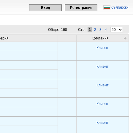
български
Вход
Регистрация
Общо:
160
Стр.
1
2
3
4
серия
Компания
Клиент
Клиент
Клиент
Клиент
Клиент