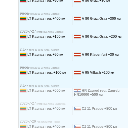
LT Kaunas reg.
+90 км
A 80 Graz,
+30 км
вчера
тента 82-92 м3 Литва - Австрия
LT Kaunas reg.
+400 км
A 80 Graz, Graz
+300 км
2026-7-27
платформа Литва - Австрия
LT Kaunas reg.
+150 км
A 80 Graz, Graz,
+200 км
2 дни
тента 82-92 м3 Литва - Австрия
LT Kaunas reg.
+90 км
A 90 Klagenfurt
+30 км
вчера
тента 82-92 м3 Литва - Австрия
LT Kaunas reg.,
+100 км
A 95 Villach
+100 км
3 дни
тента 82-92 м3 Литва - Австрия
LT Kaunas reg.
+500 км
HR Zagred reg., Zagreb,
HR10000
+500 км
2026-7-27
платформа Литва - Хърватска
LT Kaunas reg.
+400 км
CZ 11 Prague
+800 км
2026-7-29
<2т, 20m3 Литва - Чехия
LT Kaunas reg.
+400 км
CZ 11 Prague
+800 км