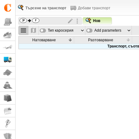
Търсене на транспорт
Добави транспорт
Нов
Тип каросерия
Add parameters
Натоварване
Разтоварване
Транспорт, съотв