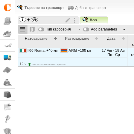
Търсене на транспорт
Добави транспорт
Нов
Тип каросерия
Add parameters
Натоварване
Разтоварване
Дата
к
I 00 Roma,
+40 км
ARM
+100 км
17 Авг - 19 Авг
Пн - Ср
т
12 ч.
тента 82-92 м3 Италия - Армения