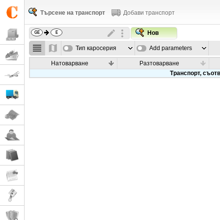
Търсене на транспорт
Добави транспорт
Нов
Тип каросерия
Add parameters
Натоварване
Разтоварване
Транспорт, съотв