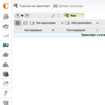
Търсене на транспорт
Добави транспорт
Нов
Тип каросерия
Add parameters
Натоварване
Разтоварване
Транспорт, съотв