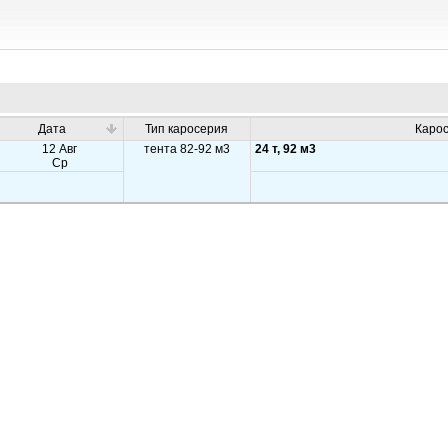
Дата
Тип каросерия
Каро
12 Авг
тента 82-92 м3
24 т, 92 м3
Ср