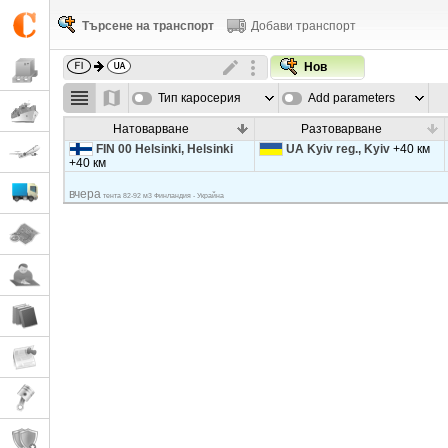
Търсене на транспорт
Добави транспорт
Нов
Тип каросерия
Add parameters
Натоварване
Разтоварване
FIN 00 Helsinki, Helsinki
UA Kyiv reg., Kyiv
+40 км
+40 км
вчера
тента 82-92 м3 Финландия - Украйна