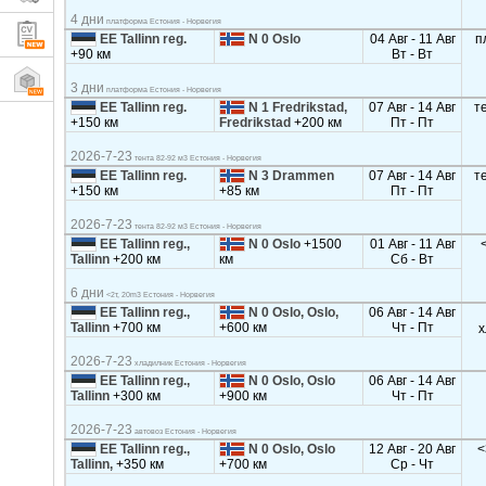
4 дни
платформа Естония - Норвегия
EE Tallinn reg.
N 0 Oslo
04 Авг - 11 Авг
п
+90 км
Вт - Вт
3 дни
платформа Естония - Норвегия
EE Tallinn reg.
N 1 Fredrikstad,
07 Авг - 14 Авг
т
+150 км
Fredrikstad
+200 км
Пт - Пт
2026-7-23
тента 82-92 м3 Естония - Норвегия
EE Tallinn reg.
N 3 Drammen
07 Авг - 14 Авг
т
+150 км
+85 км
Пт - Пт
2026-7-23
тента 82-92 м3 Естония - Норвегия
EE Tallinn reg.,
N 0 Oslo
+1500
01 Авг - 11 Авг
Tallinn
+200 км
км
Сб - Вт
6 дни
<2т, 20m3 Естония - Норвегия
EE Tallinn reg.,
N 0 Oslo, Oslo,
06 Авг - 14 Авг
Tallinn
+700 км
+600 км
Чт - Пт
х
2026-7-23
хладилник Естония - Норвегия
EE Tallinn reg.,
N 0 Oslo, Oslo
06 Авг - 14 Авг
Tallinn
+300 км
+900 км
Чт - Пт
2026-7-23
автовоз Естония - Норвегия
EE Tallinn reg.,
N 0 Oslo, Oslo
12 Авг - 20 Авг
<
Tallinn,
+350 км
+700 км
Ср - Чт