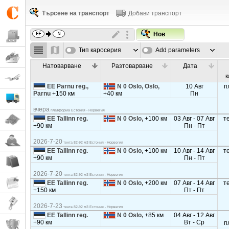
Търсене на транспорт
Добави транспорт
Нов
Тип каросерия
Add parameters
Натоварване
Разтоварване
Дата
к
EE Parnu reg.,
N 0 Oslo, Oslo,
10 Авг
п
Parnu
+150 км
+40 км
Пн
вчера
платформа Естония - Норвегия
EE Tallinn reg.
N 0 Oslo,
+100 км
03 Авг - 07 Авг
т
+90 км
Пн - Пт
2026-7-20
тента 82-92 м3 Естония - Норвегия
EE Tallinn reg.
N 0 Oslo,
+100 км
10 Авг - 14 Авг
т
+90 км
Пн - Пт
2026-7-20
тента 82-92 м3 Естония - Норвегия
EE Tallinn reg.
N 0 Oslo,
+200 км
07 Авг - 14 Авг
т
+150 км
Пт - Пт
2026-7-23
тента 82-92 м3 Естония - Норвегия
EE Tallinn reg.
N 0 Oslo,
+85 км
04 Авг - 12 Авг
+90 км
Вт - Ср
п