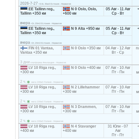
2026-7-27
<3.5t, 35м3 Естония - Норвегия
EE Tallinn reg.,
N 0 Oslo, Oslo,
05 Авг - 11 Авг
Tallinn
+350 км
+600 км
Ср - Вт
вчера
<2т, 20m3 Естония - Норвегия
EE Tallinn reg.,
N 9 Alta
+950 км
05 Авг - 11 Авг
Tallinn
+350 км
Ср - Вт
вчера
<2т, 20m3 Естония - Норвегия
FIN 01 Vantaa,
N 0 Oslo
+350 км
04 Авг - 12 Авг
п
Vantaa
+350 км
Вт - Ср
3 дни
платформа Финландия - Норвегия
LV 10 Riga reg.,
N 0 Oslo
+400 км
07 Авг - 10 Авг
+300 км
Пт - Пн
м
2 ч.
мега 100м3 Латвия - Норвегия
LV 10 Riga reg.,
N 2 Lillehammer
07 Авг - 10 Авг
+300 км
+300 км
Пт - Пн
м
2 ч.
мега 100м3 Латвия - Норвегия
LV 10 Riga reg.,
N 3 Drammen,
07 Авг - 10 Авг
+300 км
+300 км
Пт - Пн
м
2 ч.
мега 100м3 Латвия - Норвегия
LV 10 Riga reg.
N 4 Stavanger
31 Юли - 07
+400 км
+400 км
Авг
Пт - Пт