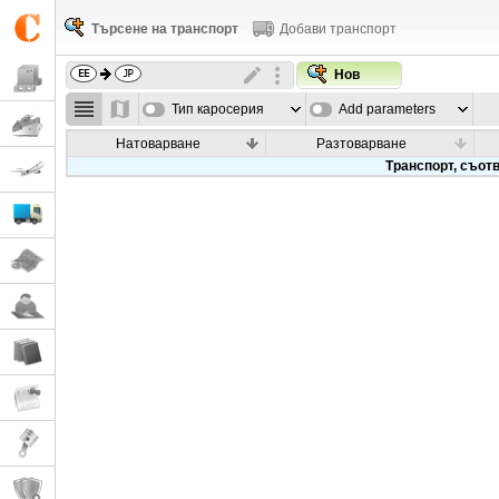
Търсене на транспорт
Добави транспорт
Нов
Тип каросерия
Add parameters
Натоварване
Разтоварване
Транспорт, съотв