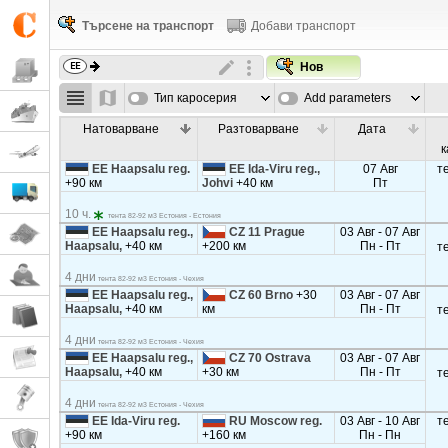
Търсене на транспорт
Добави транспорт
Нов
Тип каросерия
Add parameters
Натоварване
Разтоварване
Дата
к
EE Haapsalu reg.
EE Ida-Viru reg.,
07 Авг
т
+90 км
Johvi
+40 км
Пт
10 ч.
тента 82-92 м3 Естония - Естония
EE Haapsalu reg.,
CZ 11 Prague
03 Авг - 07 Авг
Haapsalu,
+40 км
+200 км
Пн - Пт
т
4 дни
тента 82-92 м3 Естония - Чехия
EE Haapsalu reg.,
CZ 60 Brno
+30
03 Авг - 07 Авг
Haapsalu,
+40 км
км
Пн - Пт
т
4 дни
тента 82-92 м3 Естония - Чехия
EE Haapsalu reg.,
CZ 70 Ostrava
03 Авг - 07 Авг
Haapsalu,
+40 км
+30 км
Пн - Пт
т
4 дни
тента 82-92 м3 Естония - Чехия
EE Ida-Viru reg.
RU Moscow reg.
03 Авг - 10 Авг
т
+90 км
+160 км
Пн - Пн