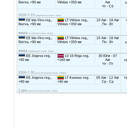
Narva,
+90 км
Vilnius
+350 км
Авг
х
Чт - Сб
2026-7-23
хладилник Естония - Литва
EE Ida-Viru reg.,
LT Vilnius reg.,
10 Авг - 18 Авг
Narva,
+90 км
Vilnius
+350 км
Пн - Вт
вчера
<2т, 20m3 Естония - Литва
EE Ida-Viru reg.,
LT Vilnius reg.,
10 Авг - 18 Авг
Narva,
+90 км
Vilnius
+350 км
Пн - Вт
х
вчера
хладилник Естония - Литва
EE Jogeva reg.
LV 10 Riga reg.
30 Юли - 07
+90 км
+160 км
Авг
т
Чт - Пт
2026-7-30
тента 82-92 м3 Естония - Латвия
EE Jogeva reg.,
LT Kaunas reg.
05 Авг - 12 Авг
т
+90 км
+90 км
Ср - Ср
2 дни
тента 82-92 м3 Естония - Литва