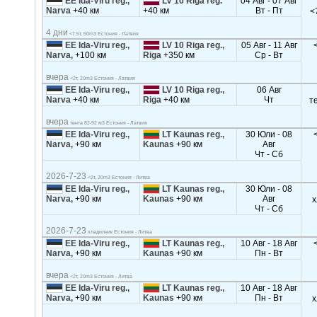
EE Ida-Viru reg.,
LV 10 Riga reg.
04 Авг - 07 Авг
Narva
+40 км
+40 км
Вт - Пт
<
4 дни
<7.5т, 50m3 Естония - Латвия
EE Ida-Viru reg.,
LV 10 Riga reg.,
05 Авг - 11 Авг
Narva,
+100 км
Riga
+350 км
Ср - Вт
вчера
<2т, 20m3 Естония - Латвия
EE Ida-Viru reg.,
LV 10 Riga reg.,
06 Авг
Narva
+40 км
Riga
+40 км
Чт
т
вчера
тента 82-92 м3 Естония - Латвия
EE Ida-Viru reg.,
LT Kaunas reg.,
30 Юли - 08
Narva,
+90 км
Kaunas
+90 км
Авг
Чт - Сб
2026-7-23
<2т, 20m3 Естония - Литва
EE Ida-Viru reg.,
LT Kaunas reg.,
30 Юли - 08
Narva,
+90 км
Kaunas
+90 км
Авг
х
Чт - Сб
2026-7-23
хладилник Естония - Литва
EE Ida-Viru reg.,
LT Kaunas reg.,
10 Авг - 18 Авг
Narva,
+90 км
Kaunas
+90 км
Пн - Вт
вчера
<2т, 20m3 Естония - Литва
EE Ida-Viru reg.,
LT Kaunas reg.,
10 Авг - 18 Авг
Narva,
+90 км
Kaunas
+90 км
Пн - Вт
х