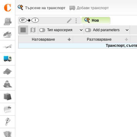
Търсене на транспорт
Добави транспорт
Нов
Тип каросерия
Add parameters
Натоварване
Разтоварване
Транспорт, съотв