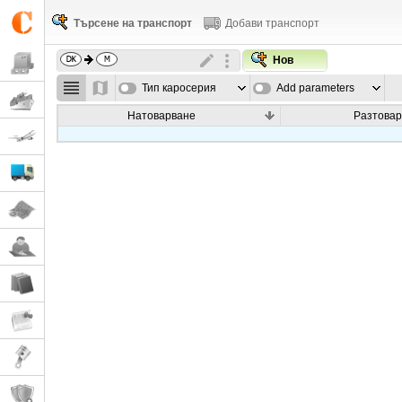
Търсене на транспорт
Добави транспорт
Нов
Тип каросерия
Add parameters
Натоварване
Разтовар