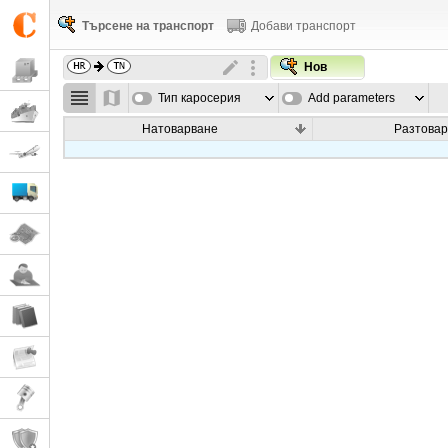
Търсене на транспорт
Добави транспорт
Нов
Тип каросерия
Add parameters
Натоварване
Разтовар