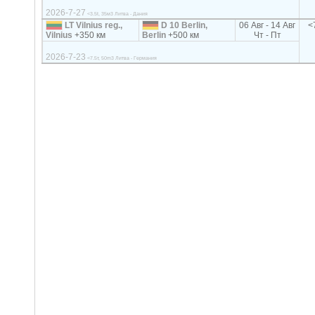
2026-7-27
<3.5t, 35м3 Литва - Дания
LT Vilnius reg.,
D 10 Berlin,
06 Авг - 14 Авг
<
Vilnius
+350 км
Berlin
+500 км
Чт - Пт
2026-7-23
<7.5т, 50m3 Литва - Германия