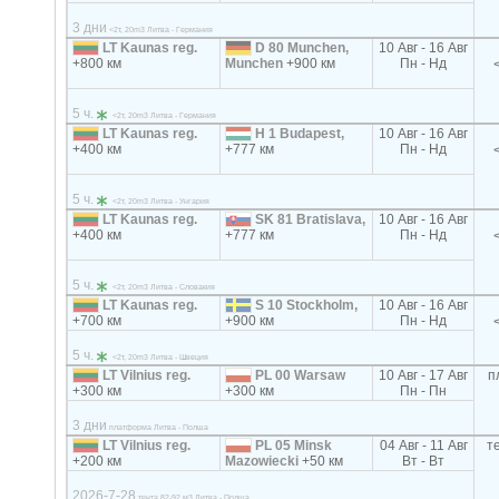
3 дни
<2т, 20m3 Литва - Германия
LT Kaunas reg.
D 80 Munchen,
10 Авг - 16 Авг
+800 км
Munchen
+900 км
Пн - Нд
5 ч.
<2т, 20m3 Литва - Германия
LT Kaunas reg.
H 1 Budapest,
10 Авг - 16 Авг
+400 км
+777 км
Пн - Нд
5 ч.
<2т, 20m3 Литва - Унгария
LT Kaunas reg.
SK 81 Bratislava,
10 Авг - 16 Авг
+400 км
+777 км
Пн - Нд
5 ч.
<2т, 20m3 Литва - Словакия
LT Kaunas reg.
S 10 Stockholm,
10 Авг - 16 Авг
+700 км
+900 км
Пн - Нд
5 ч.
<2т, 20m3 Литва - Швеция
LT Vilnius reg.
PL 00 Warsaw
10 Авг - 17 Авг
п
+300 км
+300 км
Пн - Пн
3 дни
платформа Литва - Полша
LT Vilnius reg.
PL 05 Minsk
04 Авг - 11 Авг
т
+200 км
Mazowiecki
+50 км
Вт - Вт
2026-7-28
тента 82-92 м3 Литва - Полша