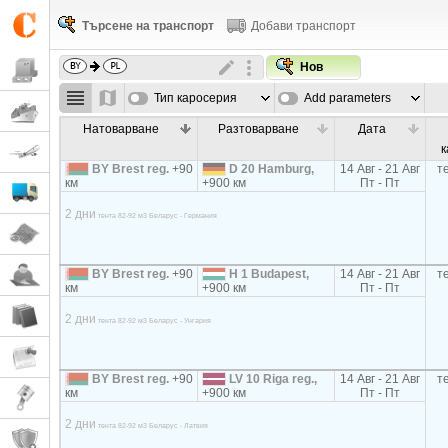
Търсене на транспорт
Добави транспорт
Нов
Тип каросерия
Add parameters
Натоварване
Разтоварване
Дата
к
BY Brest reg.
+90
D 20 Hamburg,
14 Авг - 21 Авг
т
км
+900 км
Пт - Пт
2 дни
тента 82-92 м3 Беларус - Германия
BY Brest reg.
+90
H 1 Budapest,
14 Авг - 21 Авг
т
км
+900 км
Пт - Пт
2 дни
тента 82-92 м3 Беларус - Унгария
BY Brest reg.
+90
LV 10 Riga reg.,
14 Авг - 21 Авг
т
км
+900 км
Пт - Пт
2 дни
тента 82-92 м3 Беларус - Латвия