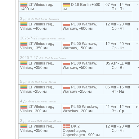
LT Vilnius reg.
D 10 Berlin
+500
07 Авг - 14 Авг
+400 км
км
Пт - Пт
3 дни
<2т, 20m3 Литва - Германия
LT Vilnius reg.,
PL 00 Warsaw,
12 Авг - 20 Авг
Vilnius
+400 км
Warsaw,
+600 км
Ср - Чт
х
2026-7-27
хладилник Литва - Полша
LT Vilnius reg.,
PL 00 Warsaw,
12 Авг - 20 Авг
<
Vilnius,
+350 км
Warsaw,
+500 км
Ср - Чт
2026-7-27
<3.5t, 35м3 Литва - Полша
LT Vilnius reg.,
PL 00 Warsaw,
05 Авг - 11 Авг
Vilnius,
+350 км
Warsaw,
+500 км
Ср - Вт
5 дни
<2т, 20m3 Литва - Полша
LT Vilnius reg.,
PL 00 Warsaw,
06 Авг - 16 Авг
Vilnius
+250 км
Warsaw
+250 км
Чт - Нд
4 дни
<2т, 20m3 Литва - Полша
LT Vilnius reg.,
PL 50 Wroclaw,
11 Авг - 12 Авг
т
Vilnius
+300 км
Wroclaw
+200 км
Вт - Ср
3 дни
тента 82-92 м3 Литва - Полша
LT Vilnius reg.,
DK 2
12 Авг - 20 Авг
<
Vilnius,
+350 км
Copenhagen,
Ср - Чт
Copenhagen
+900 км