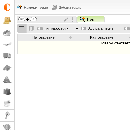
Намери товар
Добави товар
Нов
Тип каросерия
Add parameters
Натоварване
Разтоварване
Товари, съответ