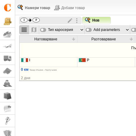
Намери товар
Добави товар
Нов
Тип каросерия
Add parameters
Натоварване
Разтоварване
Пъ
I
P
0 км
Товар Италия - Португалия
2 дни