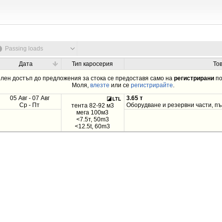
Passing loads
Дата
Тип каросерия
То
лен достъп до предложения за стока се предоставя само на
регистрирани
по
Моля,
влезте
или се
регистрирайте
.
05 Авг - 07 Авг
3.65 т
Ср - Пт
Оборудване и резервни части, пъ
тента 82-92 м3
мега 100м3
<7.5т, 50m3
<12.5t, 60m3