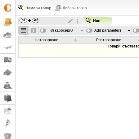
Намери товар
Добави товар
Нов
Тип каросерия
Add parameters
Натоварване
Разтоварване
Товари, съответ