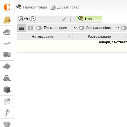
Намери товар
Добави товар
Нов
Тип каросерия
Add parameters
Натоварване
Разтоварване
Товари, съответ