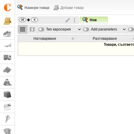
Намери товар
Добави товар
Нов
Тип каросерия
Add parameters
Натоварване
Разтоварване
Товари, съответ