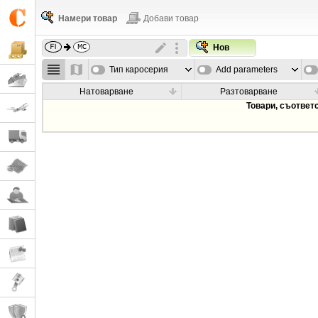
Намери товар
Добави товар
Нов
Тип каросерия
Add parameters
Натоварване
Разтоварване
Товари, съответ