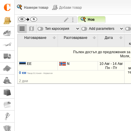
Намери товар
Добави товар
Нов
Тип каросерия
Add parameters
Натоварване
Разтоварване
Дата
к
Пълен достъп до предложения за 
Моля
EE
N
10 Авг - 14 Авг
Пн - Пт
м
т
0 км
Товар Естония - Норвегия
2 дни