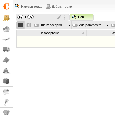
Намери товар
Добави товар
Нов
Тип каросерия
Add parameters
Натоварване
Ра