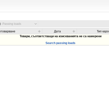
Passing loads
зтоварване
Дата
Тип кар
Товари, съответстващи на изискванията не са намерени
Search passing loads