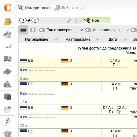
Намери товар
Добави товар
Нов
Тип каросерия
Add parameters
Натоварване
Разтоварване
Дата
Тип
Пълен достъп до предложения за 
Моля
EE
D
17 Авг
м
Пн
0 км
Товар Естония - Германия
3 дни
EE
D
14 Авг
м
Пт
тен
0 км
Товар Естония - Германия
17 ч.
EE
D
07 Авг - 12 Авг
Пт - Ср
тен
м
0 км
Товар Естония - Германия
20 ч.
EE
D
07 Авг
Пт
те