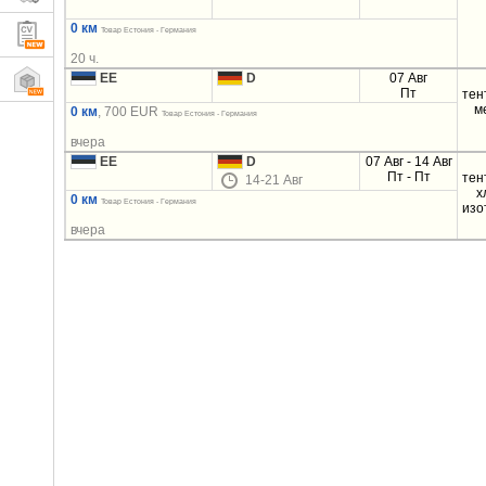
0 км
Товар Естония - Германия
20 ч.
EE
D
07 Авг
Пт
тен
м
0 км
, 700 EUR
Товар Естония - Германия
вчера
EE
D
07 Авг - 14 Авг
Пт - Пт
тен
14-21 Авг
х
0 км
Товар Естония - Германия
изо
вчера