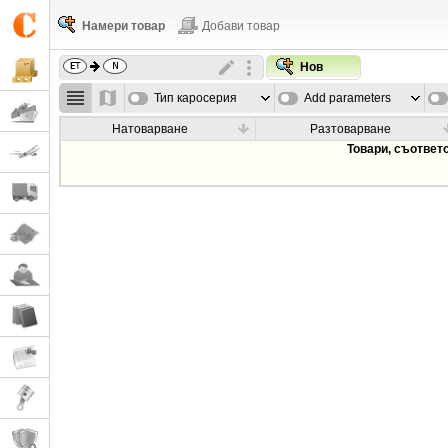
Намери товар
Добави товар
Нов
Тип каросерия
Add parameters
Натоварване
Разтоварване
Товари, съответ