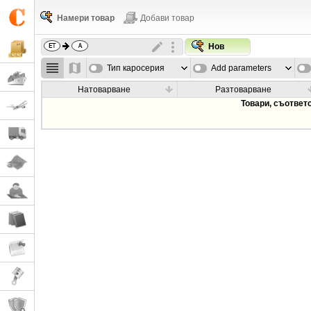
Намери товар
Добави товар
Нов
Тип каросерия
Add parameters
Натоварване
Разтоварване
Товари, съответ