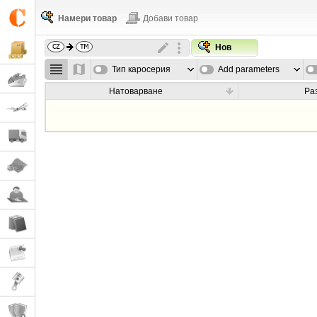
Намери товар
Добави товар
Нов
Тип каросерия
Add parameters
Натоварване
Ра