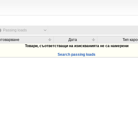
Passing loads
зтоварване
Дата
Тип кар
Товари, съответстващи на изискванията не са намерени
Search passing loads