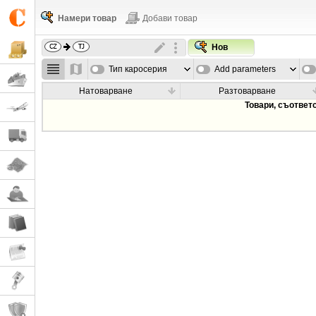
Намери товар
Добави товар
Нов
Тип каросерия
Add parameters
Натоварване
Разтоварване
Товари, съответ