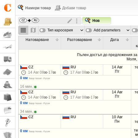
Намери товар
Добави товар
Нов
Тип каросерия
Add parameters
Натоварване
Разтоварване
Дата
к
Пълен достъп до предложения за 
Моля
CZ
RU
14 Авг
т
Пт
14 Авг 08
-17
17 Авг 08
-17
00
00
00
00
0 км
Товар Чехия - Русия
16 мин.
CZ
RU
14 Авг
т
Пт
14 Авг 08
-17
17 Авг 08
-17
00
00
00
00
0 км
Товар Чехия - Русия
34 мин.
CZ
RU
10 Авг
Пн
т
т
0 км
Товар Чехия - Русия
м