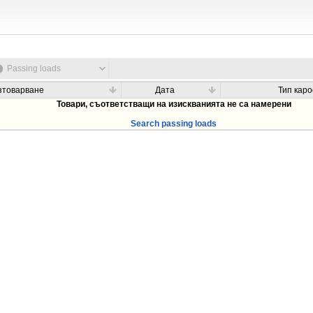
Passing loads
зтоварване
Дата
Тип кар
Товари, съответстващи на изискванията не са намерени
Search passing loads