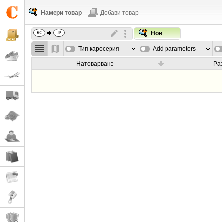
Намери товар
Добави товар
Нов
Тип каросерия
Add parameters
Натоварване
Ра