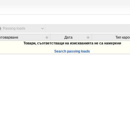
Passing loads
зтоварване
Дата
Тип кар
Товари, съответстващи на изискванията не са намерени
Search passing loads