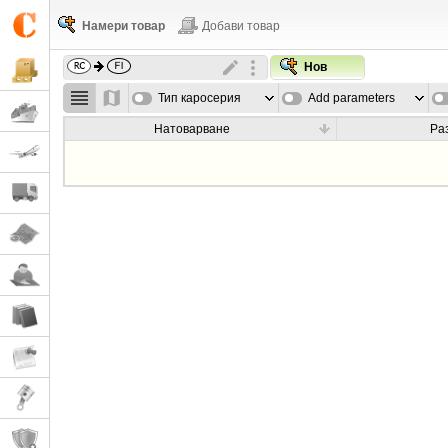
Намери товар
Добави товар
Нов
Тип каросерия
Add parameters
Натоварване
Ра