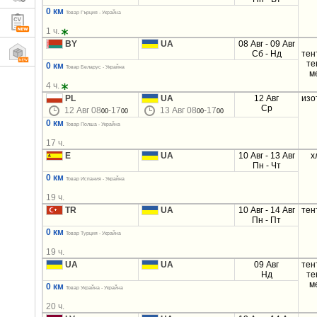
0 км
Товар Гърция - Украйна
1 ч.
BY
UA
08 Авг - 09 Авг
Сб - Нд
тен
те
0 км
Товар Беларус - Украйна
м
4 ч.
PL
UA
12 Авг
изо
Ср
12 Авг 08
-17
13 Авг 08
-17
00
00
00
00
0 км
Товар Полша - Украйна
17 ч.
E
UA
10 Авг - 13 Авг
х
Пн - Чт
0 км
Товар Испания - Украйна
19 ч.
TR
UA
10 Авг - 14 Авг
тен
Пн - Пт
0 км
Товар Турция - Украйна
19 ч.
UA
UA
09 Авг
тен
Нд
те
м
0 км
Товар Украйна - Украйна
20 ч.