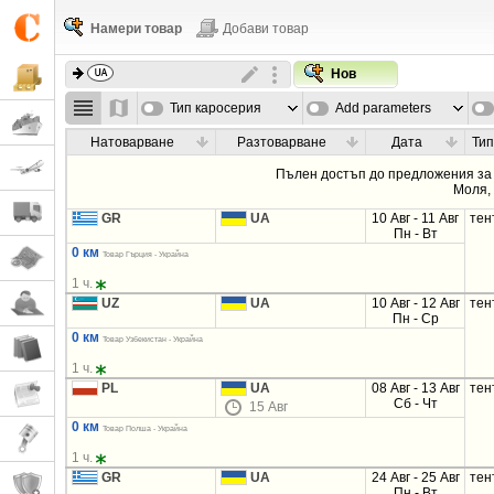
Намери товар
Добави товар
Нов
Тип каросерия
Add parameters
Натоварване
Разтоварване
Дата
Тип
Пълен достъп до предложения за 
Моля
GR
UA
10 Авг - 11 Авг
тен
Пн - Вт
0 км
Товар Гърция - Украйна
1 ч.
UZ
UA
10 Авг - 12 Авг
тен
Пн - Ср
0 км
Товар Узбекистан - Украйна
1 ч.
PL
UA
08 Авг - 13 Авг
тен
Сб - Чт
15 Авг
0 км
Товар Полша - Украйна
1 ч.
GR
UA
24 Авг - 25 Авг
тен
Пн - Вт