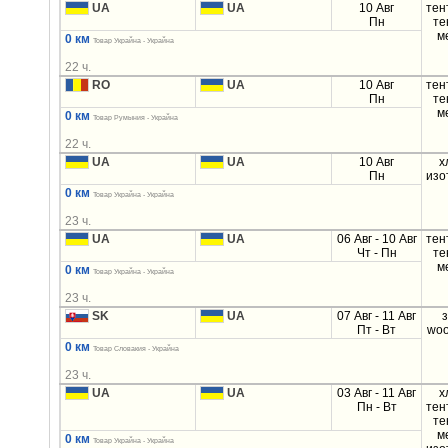
UA
UA
10 Авг
тен
Пн
те
м
0 км
Товар Украйна - Украйна
22 ч.
RO
UA
10 Авг
тен
Пн
те
м
0 км
Товар Румыния - Украйна
22 ч.
UA
UA
10 Авг
х
Пн
изо
0 км
Товар Украйна - Украйна
23 ч.
UA
UA
06 Авг - 10 Авг
тен
Чт - Пн
те
м
0 км
Товар Украйна - Украйна
23 ч.
SK
UA
07 Авг - 11 Авг
Пт - Вт
woo
0 км
Товар Словакия - Украйна
23 ч.
UA
UA
03 Авг - 11 Авг
х
Пн - Вт
тен
те
м
0 км
Товар Украйна - Украйна