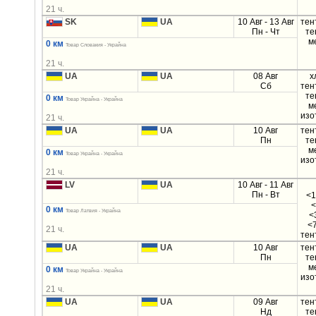
21 ч.
SK
UA
10 Авг - 13 Авг
тен
Пн - Чт
те
м
0 км
Товар Словакия - Украйна
21 ч.
UA
UA
08 Авг
х
Сб
тен
те
0 км
Товар Украйна - Украйна
м
изо
21 ч.
UA
UA
10 Авг
тен
Пн
те
м
0 км
Товар Украйна - Украйна
изо
21 ч.
LV
UA
10 Авг - 11 Авг
Пн - Вт
<1
<
0 км
Товар Латвия - Украйна
<
<
21 ч.
тен
UA
UA
10 Авг
тен
Пн
те
м
0 км
Товар Украйна - Украйна
изо
21 ч.
UA
UA
09 Авг
тен
Нд
те