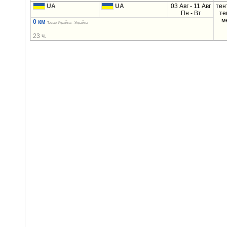
UA
UA
03 Авг - 11 Авг
тен
Пн - Вт
те
м
0 км
Товар Украйна - Украйна
23 ч.