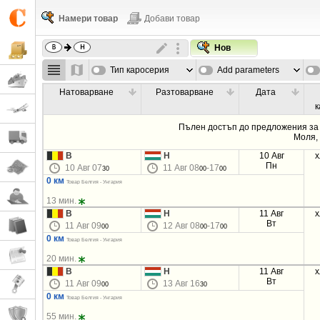
Намери товар
Добави товар
Нов
Тип каросерия
Add parameters
Натоварване
Разтоварване
Дата
к
Пълен достъп до предложения за 
Моля
B
H
10 Авг
х
Пн
10 Авг 07
11 Авг 08
-17
30
00
00
0 км
Товар Белгия - Унгария
13 мин.
B
H
11 Авг
х
Вт
11 Авг 09
12 Авг 08
-17
00
00
00
0 км
Товар Белгия - Унгария
20 мин.
B
H
11 Авг
х
Вт
11 Авг 09
13 Авг 16
00
30
0 км
Товар Белгия - Унгария
55 мин.