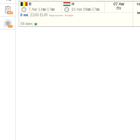
B
H
07 Авг
т
Пт
7 Авг 13
-17
10 Авг 08
-17
30
00
00
00
м
0 км
, 2100 EUR
Товар Белгия - Унгария
58 мин.