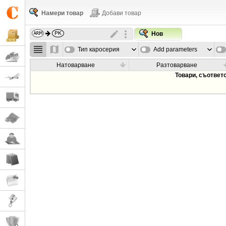
Намери товар
Добави товар
Нов
Тип каросерия
Add parameters
Натоварване
Разтоварване
Товари, съответ